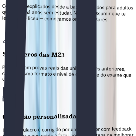
Conteúdos explicados desde a base, pensados para adultos
que estão há anos sem estudar. Nada de assumir que te
lembras do liceu — começamos onde precisares.
Simulacros das M23
Praticas com provas reais das universidades anteriores,
com o mesmo formato e nível de dificuldade do exame que
vais fazer.
Correção personalizada
Cada simulacro é corrigido por um professor com feedback
detalhado: o que estás a fazer bem, o que tens de melhorar