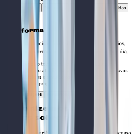
Plataforma online
Plano de estudos
Simulacros resolvidos
Apoio 24/7
Plataforma
Tudo o que precisas num só sítio. Aulas, exercícios,
simulacros e correções — acessível 24 horas por dia.
Acede do telemóvel, tablet ou computador
Conteúdo atualizado consoante as últimas provas
Exercícios e simulacros reais das M23
Vê o teu progresso e onde tens de melhorar
Pedir informações
Ver metodologia
O que dizem
os nossos
alunos sobre a Atlas
Descobre a experiência de quem já preparou o acesso