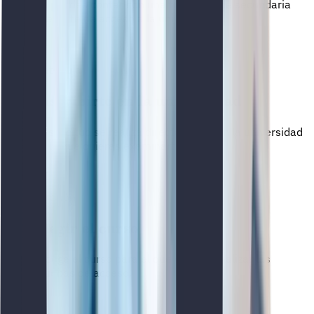
No puedes contar con una titulación de secundaria
que ya te dé acceso a la universidad.
03
Matrícula
Inscribirte en la universidad
La solicitud se realiza directamente en la universidad
en la que quieras examinarte.
04
Elección
Elegir el curso
Escoge el curso para el que quieres realizar las
pruebas de acceso.
!