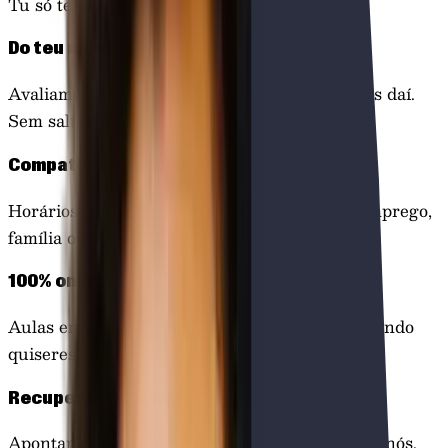
Tu só te preocupas em estudar.
Do teu nível
Avaliamos o teu ponto de partida e começamos daí.
Sem saltos, sem rodeios.
Compatível com trabalho
Horários flexíveis pensados para quem tem emprego,
família ou ambos. Tu marcas o ritmo.
100% online
Aulas em direto e gravadas. Estuda onde e quando
quiseres, sem ter de te deslocar.
Recuperas o ritmo
Apontamentos, resumos e exercícios feitos por nós.