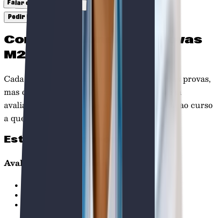
Falar com um consultor
Pedir informações
Como funcionam as
Provas
M23
Cada universidade portuguesa define as suas provas,
mas o esquema geral é sempre o mesmo: uma
avaliação de capacidades e uma prova ligada ao curso
a que te candidatas.
Estrutura das provas
Avaliação de capacidades
Compreensão escrita
Raciocínio lógico e quantitativo
Cultura geral