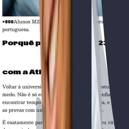
Alunos M23 já entraram numa universidade
+800
portuguesa.
Porquê preparar as M23
com a
Atlas
Voltar à universidade depois de anos sem estudar dá
medo. Não é só estudar — é recuperar a confiança,
encontrar tempo entre o trabalho e a família, e fazer
as provas com uma estratégia que funcione.
É exatamente para isso que existimos. Ao teu ritmo,