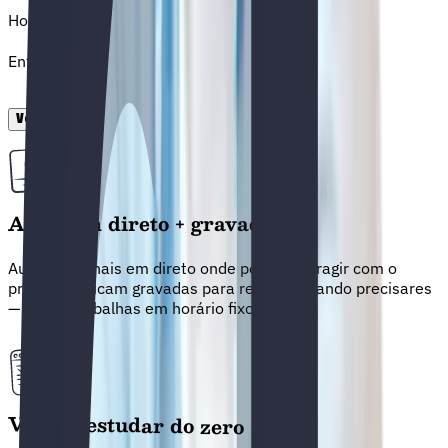
Horas de aulas e materiais
+200
+
2
0
0
Entram no curso da 1ª opção
+90%
+
9
0
%
Ver como funciona
Ler mais
Aulas em direto + gravadas
Aulas semanais em direto onde podes interagir com o
professor. Ficam gravadas para reveres quando precisares
— útil se trabalhas em horário fixo.
Volta a estudar do zero