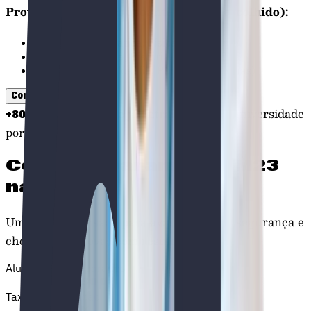
Prova específica (consoante o curso escolhido):
Ciências (Matemática, Física, Biologia)
Sociais (Economia, História, Geografia)
Humanidades (Filosofia, Português, Línguas)
Começa agora
Alunos M23 que já entraram numa universidade
+800
portuguesa.
Como preparamos as
M23
na ATLAS
Um método pensado para avançares com segurança e
chegares às provas com resultados.
Alunos M23 preparados
+800
+
8
0
0
Taxa de aprovação
95%
9
5
%