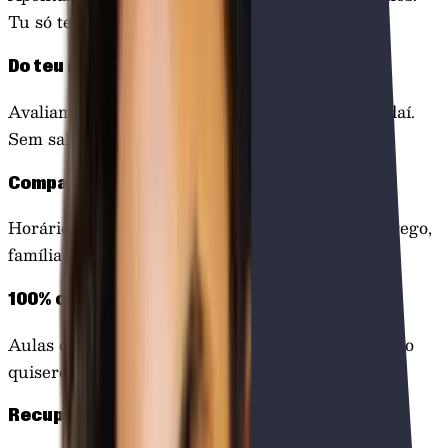
Tu só te preocupas em estudar.
Do teu nível
Avaliamos o teu ponto de partida e começamos daí.
Sem saltos, sem rodeios.
Compatível com trabalho
Horários flexíveis pensados para quem tem emprego,
família ou ambos. Tu marcas o ritmo.
100% online
Aulas em direto e gravadas. Estuda onde e quando
quiseres, sem ter de te deslocar.
Recuperas o ritmo