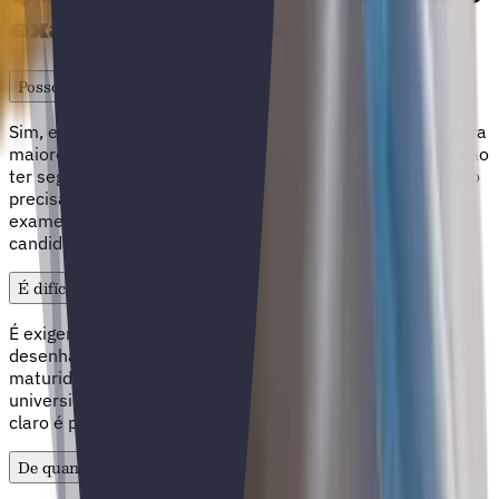
exames nacionais
Posso entrar na universidade sem ensino secundário?
Sim, e é mais direto do que pensas. A prova de acesso para
maiores de 23 existe precisamente para isso: para que não
ter seguido o caminho tradicional não te feche portas. Não
precisas de ter terminado o secundário nem de fazer
exames nacionais. Basta preparares-te bem e
candidatares-te.
É difícil passar a prova M23?
É exigente, não vamos enganar-te. Mas não é uma prova
desenhada para te eliminar, é para comprovar que tens a
maturidade e a base suficiente para entrar na
universidade. Com uma preparação séria e um método
claro é perfeitamente superável.
De quanto tempo preciso?