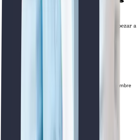
Requisitos para hacer las
Provas M23
Son pocos y fáciles de comprobar antes de empezar a
prepararte.
01
Edad
Tener 23 años
Debes tenerlos cumplidos hasta el 31 de diciembre
del año anterior.
02
Acceso
No tener acceso directo