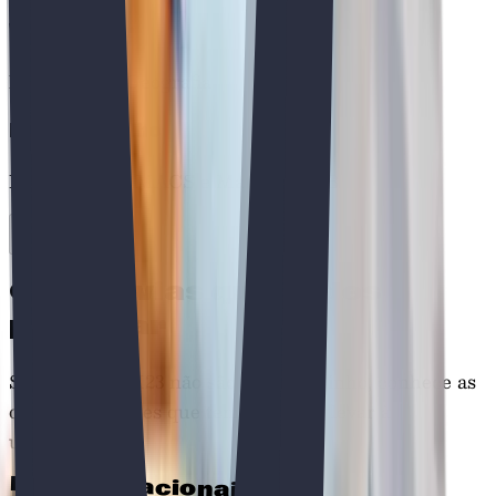
Vasco Xavier
Professor de Geografia
Maria Carvalho
Professora de MACS e Matemática B
Outras vias que podes
preparar
Se as Provas M23 não são o teu caminho, conhece as
outras formações que temos para te levar à
universidade.
Exames Nacionais