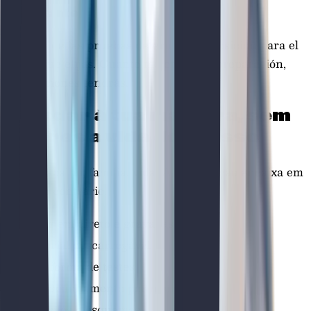
Importante
La nota de las pruebas determina tu posición para el
curso que elijas. Cuanto mejor sea tu preparación,
más opciones tendrás.
Estudar à tua maneira,
sem
virares a vida do avesso
Tens trabalho, família, vida. A preparação encaixa em
ti, não o contrário.
Aulas em direto e gravadas
Material descarregável
Plataforma de testes
Acompanhamento por mentor
Resumos e esquemas