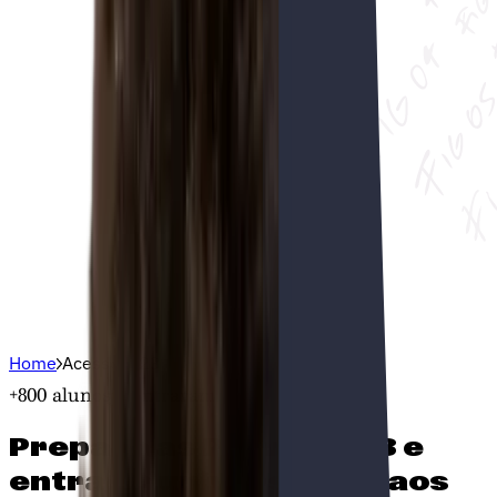
Home
Acesso M23
+800 alunos
já entraram
Prepara as
Provas M23
e
entra na universidade aos