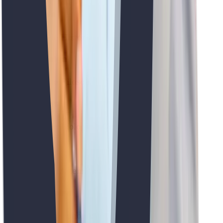
Carina Silva
Professora de História
Gabriela Veiga
Professora de Filosofia
Natali Lucas
Professora de Biologia e Geologia
Pedro Leite
Professor de Matemática A
André Ferreira
Professor de Economia