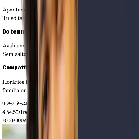
Apontamentos, resumos e exercícios feitos por nós.
Tu só te preocupas em estudar.
Do teu nível
Avaliamos o teu ponto de partida e começamos daí.
Sem saltos, sem rodeios.
Compatível com trabalho
Horários flexíveis pensados para quem tem emprego,
família ou ambos. Tu marcas o ritmo.
95%
9
5
%
Alunos na sua primeira opção de curso
4,5
4
,
5
Estrelas de avaliação
+800
+
8
0
0
Alunos M23 já preparados