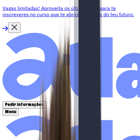
Vagas limitadas!
Aproveita os últimos dias para te
inscreveres no curso que te abrirá as portas do teu futuro.
Pedir informações
Menu