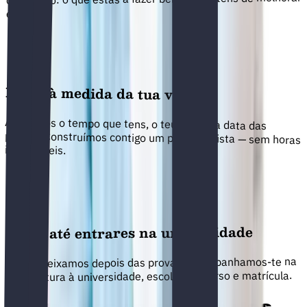
e como.
Plano à medida da tua vida
Avaliamos o tempo que tens, o teu nível e a data das
provas. Construímos contigo um plano realista — sem horas
impossíveis.
Apoio até entrares na universidade
Não te deixamos depois das provas. Acompanhamos-te na
candidatura à universidade, escolha de curso e matrícula.