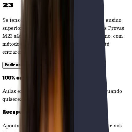
23
Se tens 23 anos ou mais e queres aceder ao ensino
superior sem ter terminado o secundário, as Provas
M23 são a tua via. Preparamos-te ao teu ritmo, com
método claro e acompanhamento próximo até
entrares no curso que escolheste.
Ver como começar
Pedir aconselhamento
100% online
Aulas em direto e gravadas. Estuda onde e quando
quiseres, sem ter de te deslocar.
Recuperas o ritmo
Apontamentos, resumos e exercícios feitos por nós.