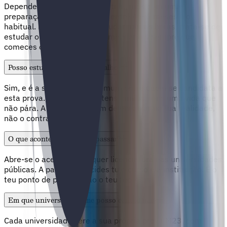
Depende do teu ponto de partida, mas com uma
preparação bem organizada, entre 4 e 6 meses é o
habitual. Não se trata de estudar muitas horas, trata-se de
estudar o que importa. Recomendamos sempre que
comeces o quanto antes.
Posso estudar enquanto trabalho?
Sim, e é a situação mais comum entre quem se candidata a
esta prova. Tens trabalho, tens família, tens uma vida que
não pára. A preparação tem de encaixar na tua realidade,
não o contrário.
O que acontece depois de passar?
Abre-se o acesso a qualquer licenciatura nas universidades
públicas. A partir daí decides tu o curso e a instituição. É o
teu ponto de partida, não o teu tecto.
Em que universidades me posso candidatar?
Cada universidade gere a sua própria prova M23, com