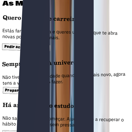
As M23 são para ti?
Quero mudar de carreira
Estás farto da tua área e queres um curso que te abra
novas portas profissionais.
Pedir aconselhamento
Sempre quis ir à universidade
Não tiveste a oportunidade quando eras mais novo, agora
tens a via certa para o fazer.
Preparar as M23
Há anos que não estudo
Não sabes por onde começar. Ajudamos-te a recuperar o
hábito passo a passo, sem pressas.