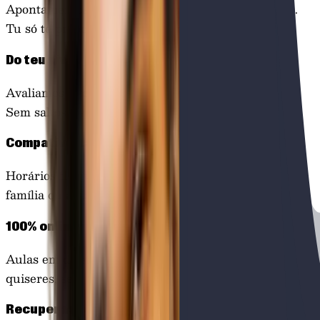
Apontamentos, resumos e exercícios feitos por nós.
Tu só te preocupas em estudar.
Do teu nível
Avaliamos o teu ponto de partida e começamos daí.
Sem saltos, sem rodeios.
Compatível com trabalho
Horários flexíveis pensados para quem tem emprego,
família ou ambos. Tu marcas o ritmo.
100% online
Aulas em direto e gravadas. Estuda onde e quando
quiseres, sem ter de te deslocar.
Recuperas o ritmo