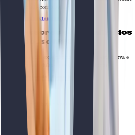
à universidade com a Atlas.
Ver todos os testemunhos
Professores especializados
em
acesso M23
Professores com experiência a preparar esta prova e
a acompanhar adultos que voltam a estudar.
Solicitar informação
Começa já
Sofia Santos
Professora de Física e Química
Filipa Almeida
Professora de Português e Inglês