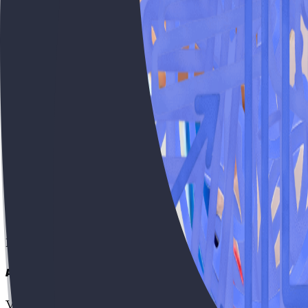
Adaptamo-nos a ti
Vamos ao teu ritmo e começamos a partir do teu nível.
Aulas online
Em direto e gravadas para veres onde e quando quiser
Poupa tempo
Fazemos por ti: apontamentos, resumos, esquemas…
Simulados ilimitados
Incluindo exames resolvidos de anos anteriores, prova 
Adaptamo-nos a ti
Vamos ao teu ritmo e começamos a partir do teu nível.