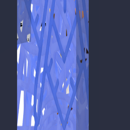
rar os
Português
Exames Naci
mizar a tua nota final.
ais.
es.