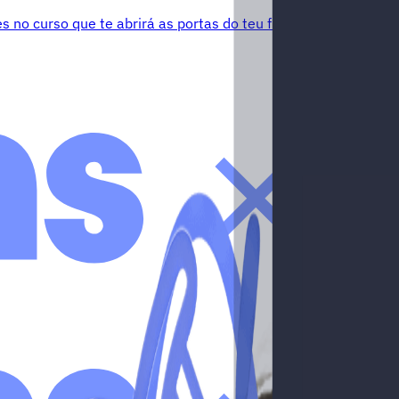
s no curso que te abrirá as portas do teu futuro.