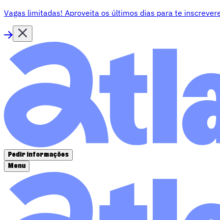
Vagas limitadas!
Aproveita os últimos dias para te inscrevere
Pedir informações
Menu