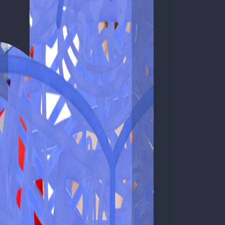
a prova.
es.