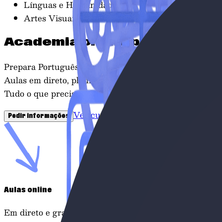
Línguas e Humanidades
Artes Visuais
Academia online para prepa
Prepara
Português
com uma metodologia focada em maxi
Aulas em direto, planificação estratégica e simulados re
Tudo o que precisas para entrar no curso que queres.
Ver cursos
Pedir informações
Aulas online
Em direto e gravadas para veres onde e quando quiser