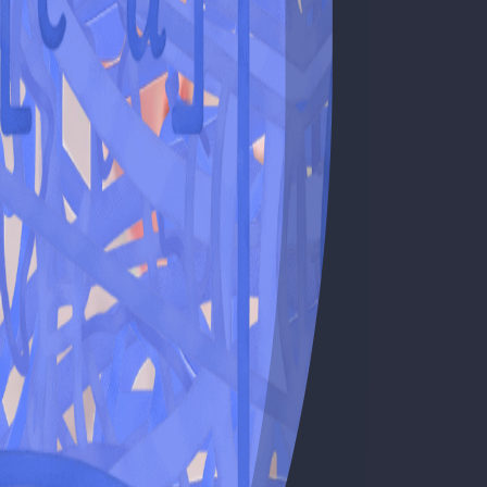
es.
a prova.