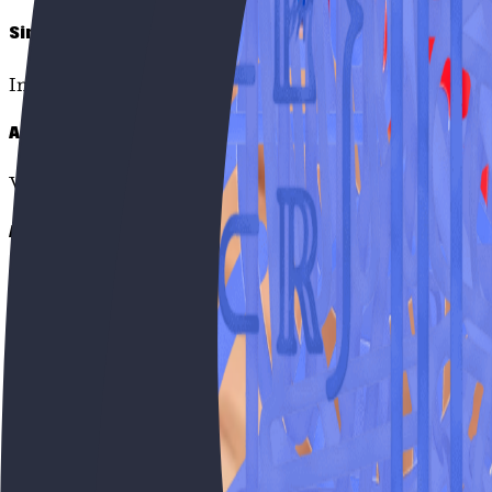
Simulados ilimitados
Incluindo exames resolvidos de anos anteriores, prova 
Adaptamo-nos a ti
Vamos ao teu ritmo e começamos a partir do teu nível.
Aulas online
Em direto e gravadas para veres onde e quando quiser
Poupa tempo
Fazemos por ti: apontamentos, resumos, esquemas…
Simulados ilimitados
Incluindo exames resolvidos de anos anteriores, prova 