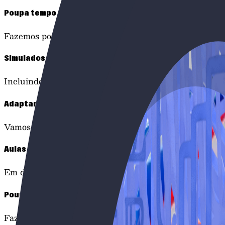
Poupa tempo
Fazemos por ti: apontamentos, resumos, esquemas…
Simulados ilimitados
Incluindo exames resolvidos de anos anteriores, prova 
Adaptamo-nos a ti
Vamos ao teu ritmo e começamos a partir do teu nível.
Aulas online
Em direto e gravadas para veres onde e quando quiser
Poupa tempo
Fazemos por ti: apontamentos, resumos, esquemas…